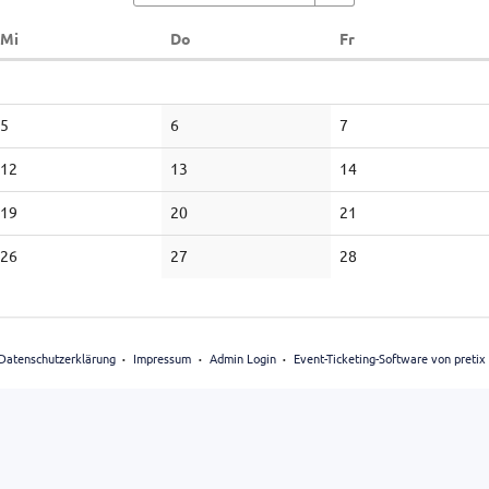
Mittwoch
Donnerstag
Freitag
Mi
Do
Fr
5
6
7
12
13
14
19
20
21
26
27
28
Datenschutzerklärung
Impressum
Admin Login
Event-Ticketing-Software von pretix