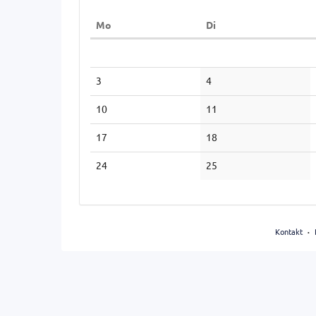
Anzeige
Montag
Dienstag
Mo
Di
auswählen
Kalender
3
4
10
11
17
18
24
25
Kontakt