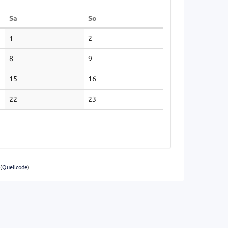
Samstag
Sonntag
Sa
So
1
2
8
9
15
16
22
23
(
Quellcode
)