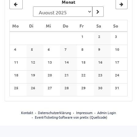
Monat
Monat
zur
Anzeige
Montag
Dienstag
Mittwoch
Donnerstag
Freitag
Samstag
Sonntag
Mo
Di
Mi
Do
Fr
Sa
So
auswählen
Kalender
1
2
3
4
5
6
7
8
9
10
11
12
13
14
15
16
17
18
19
20
21
22
23
24
25
26
27
28
29
30
31
Kontakt
Datenschutzerklärung
Impressum
Admin Login
Event-Ticketing-Software von pretix
(
Quellcode
)