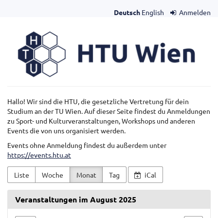
Zum
Deutsch
English
Anmelden
Haupt-
Inhalt
HTU
springen
Wien
Hallo! Wir sind die HTU, die gesetzliche Vertretung für dein
Studium an der TU Wien. Auf dieser Seite findest du Anmeldungen
zu Sport- und Kulturveranstaltungen, Workshops und anderen
Events die von uns organisiert werden.
Events ohne Anmeldung findest du außerdem unter
https://events.htu.at
Liste
Woche
Monat
Tag
iCal
Veranstaltungen im August 2025