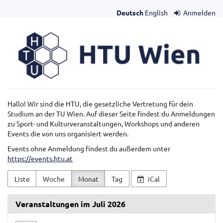
Zum
Deutsch
English
Anmelden
Haupt-
Inhalt
HTU
springen
Wien
Hallo! Wir sind die HTU, die gesetzliche Vertretung für dein
Studium an der TU Wien. Auf dieser Seite findest du Anmeldungen
zu Sport- und Kulturveranstaltungen, Workshops und anderen
Events die von uns organisiert werden.
Events ohne Anmeldung findest du außerdem unter
https://events.htu.at
Liste
Woche
Monat
Tag
iCal
Veranstaltungen im Juli 2026