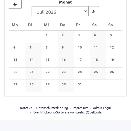
Monat
Monat
zur
Anzeige
Montag
Dienstag
Mittwoch
Donnerstag
Freitag
Samstag
Sonntag
Mo
Di
Mi
Do
Fr
Sa
So
auswählen
Kalender
1
2
3
4
5
6
7
8
9
10
11
12
13
14
15
16
17
18
19
20
21
22
23
24
25
26
27
28
29
30
31
Kontakt
Datenschutzerklärung
Impressum
Admin Login
Event-Ticketing-Software von pretix
(
Quellcode
)