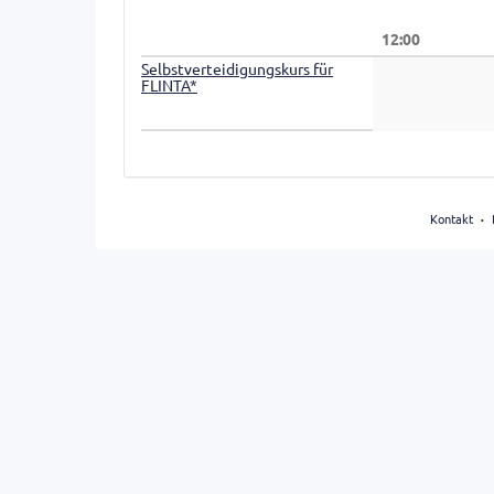
Anzeige
12:00
auswählen
Selbstverteidigungskurs für
FLINTA*
Kontakt