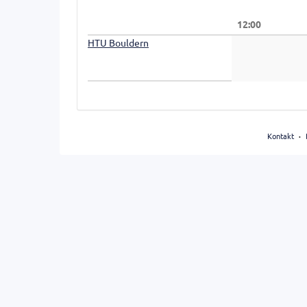
Anzeige
12:00
auswählen
HTU Bouldern
Kontakt