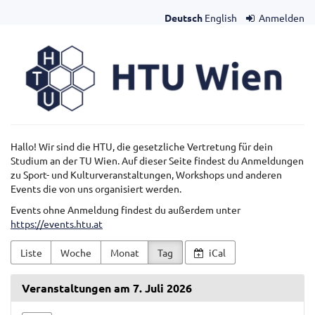
Zum
Deutsch
English
Anmelden
Haupt-
Inhalt
HTU
springen
Wien
Hallo! Wir sind die HTU, die gesetzliche Vertretung für dein
Studium an der TU Wien. Auf dieser Seite findest du Anmeldungen
zu Sport- und Kulturveranstaltungen, Workshops und anderen
Events die von uns organisiert werden.
Events ohne Anmeldung findest du außerdem unter
https://events.htu.at
Liste
Woche
Monat
Tag
iCal
Veranstaltungen am 7. Juli 2026