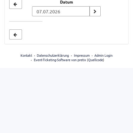
Datum
Datum
zur
Anzeige
auswählen
Kontakt
Datenschutzerklärung
Impressum
Admin Login
Event-Ticketing-Software von pretix
(
Quellcode
)