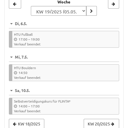
Woche
Woche
zur
Anzeige
Di, 6.5.
auswählen
HTU Fußball
b
17:00
–
19:00
i
Verkauf beendet
s
Mi, 7.5.
HTU Bouldern
14:50
Verkauf beendet
Sa, 10.5.
Selbstverteidigungskurs für FLINTA*
b
14:00
–
17:00
i
Verkauf beendet
s
KW 18/2025
KW 20/2025