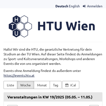
Zum
Deutsch
English
Anmelden
Haupt-
Inhalt
HTU
springen
Wien
Hallo! Wir sind die HTU, die gesetzliche Vertretung für dein
Studium an der TU Wien. Auf dieser Seite findest du Anmeldungen
zu Sport- und Kulturveranstaltungen, Workshops und anderen
Events die von uns organisiert werden.
Events ohne Anmeldung findest du außerdem unter
https://events.htu.at
Liste
Woche
Monat
Tag
iCal
Veranstaltungen in KW 19/2025 (05.05. – 11.05.)