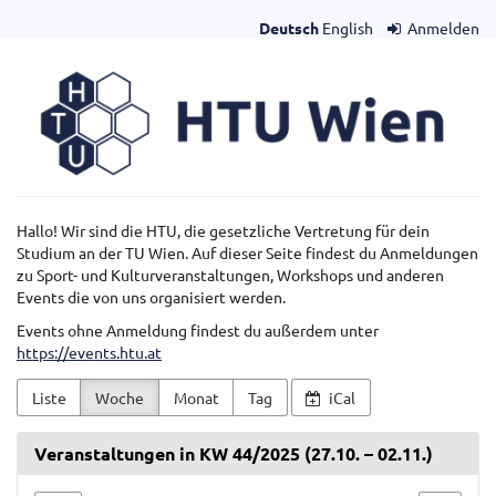
Zum
Deutsch
English
Anmelden
Haupt-
Inhalt
HTU
springen
Wien
Hallo! Wir sind die HTU, die gesetzliche Vertretung für dein
Studium an der TU Wien. Auf dieser Seite findest du Anmeldungen
zu Sport- und Kulturveranstaltungen, Workshops und anderen
Events die von uns organisiert werden.
Events ohne Anmeldung findest du außerdem unter
https://events.htu.at
Liste
Woche
Monat
Tag
iCal
Veranstaltungen in KW 44/2025 (27.10. – 02.11.)