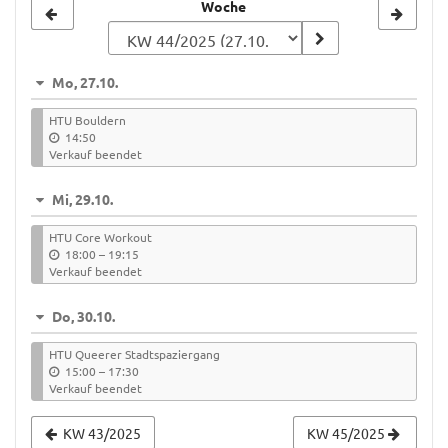
Woche
Woche
zur
Anzeige
Mo, 27.10.
auswählen
HTU Bouldern
14:50
Verkauf beendet
Mi, 29.10.
HTU Core Workout
b
18:00
–
19:15
i
Verkauf beendet
s
Do, 30.10.
HTU Queerer Stadtspaziergang
b
15:00
–
17:30
i
Verkauf beendet
s
KW 43/2025
KW 45/2025