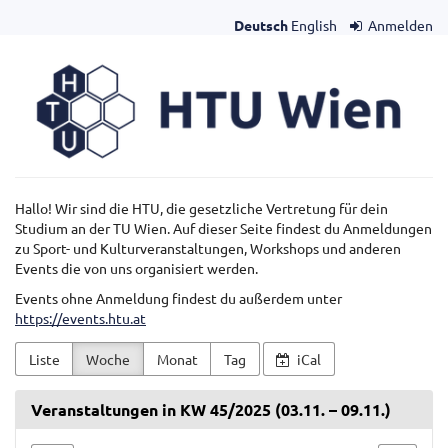
Zum
Deutsch
English
Anmelden
Haupt-
Inhalt
HTU
springen
Wien
Hallo! Wir sind die HTU, die gesetzliche Vertretung für dein
Studium an der TU Wien. Auf dieser Seite findest du Anmeldungen
zu Sport- und Kulturveranstaltungen, Workshops und anderen
Events die von uns organisiert werden.
Events ohne Anmeldung findest du außerdem unter
https://events.htu.at
Liste
Woche
Monat
Tag
iCal
Veranstaltungen in KW 45/2025 (03.11. – 09.11.)