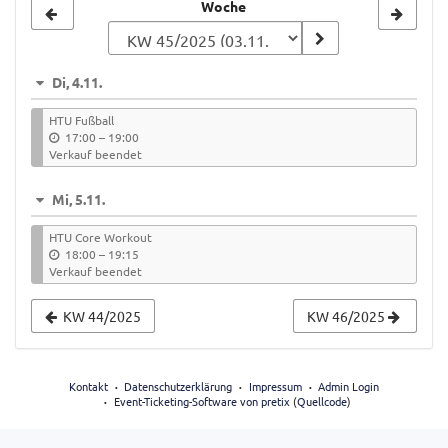
Woche
Woche
zur
Anzeige
Di, 4.11.
auswählen
HTU Fußball
b
17:00
–
19:00
i
Verkauf beendet
s
Mi, 5.11.
HTU Core Workout
b
18:00
–
19:15
i
Verkauf beendet
s
KW 44/2025
KW 46/2025
Kontakt
Datenschutzerklärung
Impressum
Admin Login
Event-Ticketing-Software von pretix
(
Quellcode
)