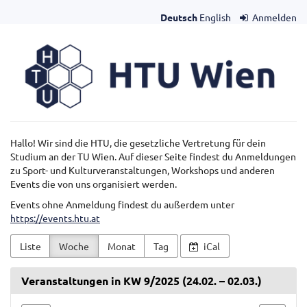
Zum
Deutsch
English
Anmelden
Haupt-
Inhalt
HTU
springen
Wien
Hallo! Wir sind die HTU, die gesetzliche Vertretung für dein
Studium an der TU Wien. Auf dieser Seite findest du Anmeldungen
zu Sport- und Kulturveranstaltungen, Workshops und anderen
Events die von uns organisiert werden.
Events ohne Anmeldung findest du außerdem unter
https://events.htu.at
Liste
Woche
Monat
Tag
iCal
Veranstaltungen in KW 9/2025 (24.02. – 02.03.)