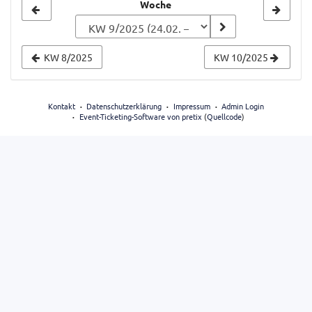
Woche
Woche
zur
Anzeige
KW 8/2025
KW 10/2025
auswählen
Kontakt
Datenschutzerklärung
Impressum
Admin Login
Event-Ticketing-Software von pretix
(
Quellcode
)