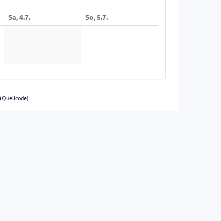
Sa, 4.7.
So, 5.7.
(
Quellcode
)