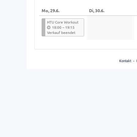
Anzeige
Mo, 29.6.
Di, 30.6.
auswählen
HTU Core Workout
b
18:00
–
19:15
i
Verkauf beendet
s
Kontakt