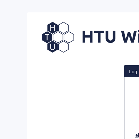
Zum
Haupt-
Inhalt
HTU
springen
Wien
Log-