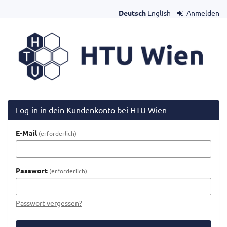
Zum
Deutsch
English
Anmelden
Haupt-
Inhalt
HTU
springen
Wien
Log-in in dein Kundenkonto bei HTU Wien
E-Mail
erforderlich
Passwort
erforderlich
Passwort vergessen?