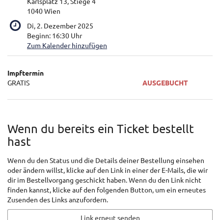
Karlsplatz 13, Stiege 4
1040 Wien
Di, 2. Dezember 2025
Beginn:
16:30
Uhr
Zum Kalender hinzufügen
Produkte
Impftermin
Unkategorisierte
GRATIS
AUSGEBUCHT
Produkte
Wenn du bereits ein Ticket bestellt
hast
Wenn du den Status und die Details deiner Bestellung einsehen
oder ändern willst, klicke auf den Link in einer der E-Mails, die wir
dir im Bestellvorgang geschickt haben. Wenn du den Link nicht
finden kannst, klicke auf den folgenden Button, um ein erneutes
Zusenden des Links anzufordern.
Link erneut senden