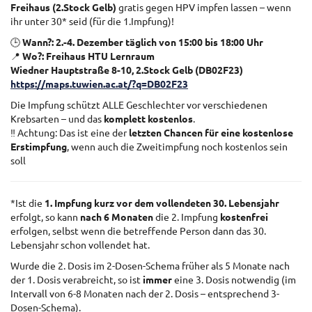
Freihaus (2.Stock Gelb)
gratis gegen HPV impfen lassen – wenn
ihr unter 30* seid (für die 1.Impfung)!
🕒
Wann?: 2.-4. Dezember täglich von 15:00 bis 18:00 Uhr
📍
Wo?: Freihaus HTU Lernraum
Wiedner Hauptstraße 8-10, 2.Stock Gelb (DB02F23)
https://maps.tuwien.ac.at/?q=DB02F23
Die Impfung schützt ALLE Geschlechter vor verschiedenen
Krebsarten – und das
komplett kostenlos
.
‼️ Achtung: Das ist eine der
letzten Chancen für eine kostenlose
Erstimpfung
, wenn auch die Zweitimpfung noch kostenlos sein
soll
*Ist die
1. Impfung kurz vor dem vollendeten 30. Lebensjahr
erfolgt, so kann
nach 6 Monaten
die 2. Impfung
kostenfrei
erfolgen, selbst wenn die betreffende Person dann das 30.
Lebensjahr schon vollendet hat.
Wurde die 2. Dosis im 2-Dosen-Schema früher als 5 Monate nach
der 1. Dosis verabreicht, so ist
immer
eine 3. Dosis notwendig (im
Intervall von 6-8 Monaten nach der 2. Dosis – entsprechend 3-
Dosen-Schema).