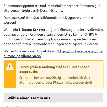
Für immunsupprimierte und immuninkompetente Personen gilt
altersunabhängig das 3- Dosen-Schema.
Dazu muss auf dem Statistikformular die Diagnose vermerkt
werden!
Wenn ein
3-Dosen-Schema
aufgrund überzogener Intervalle/Alter
oder aus anderen Gründen anzuwenden ist, so können 3 HPV9-
Impfungen im kostenfreien Impfprogramm entsprechend den
oben angeführten Rahmenbedingungen bereitgestellt werden.
Weiter Informationen findet ihr auf:
https://impfservice.wien/hpv-
humane-papilloma-viren/
Warning:
Durch großen Andrang sind alle Plätze schon
ausgebucht.
Schau am besten kurzfristig hier vorbei, ob durch
Stornierungen wieder Plätze freigeworden sind!
Wähle einen Termin aus