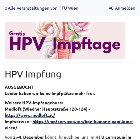
Zum
« Alle Veranstaltungen von HTU Wien
Anmelden
Haupt-
Inhalt
springen
HPV Impfung
AUSGEBUCHT
Leider haben wir keine Impfplätze mehr frei.
Weitere HPV-Impfangebote:
Medloft (Wiedner Hauptstraße 120-124) -
https://www.medloft.at/
Impfservice -
https://impfservice.wien/hpv-humane-papilloma-
viren/
Von
2.–4. Dezember
könnt ihr euch bei uns im
HTU Lernraum im