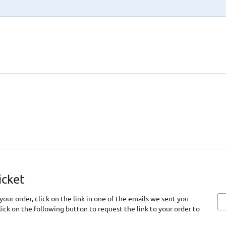
icket
your order, click on the link in one of the emails we sent you
click on the following button to request the link to your order to