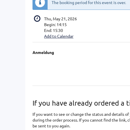
The booking period for this event is over.
Thu, May 21, 2026
Begin:
14:15
End:
15:30
Add to Calendar
Products
Anmeldung
Uncategorized
items
If you have already ordered a t
If you want to see or change the status and details of 
during the order process. If you cannot find the link, 
be sent to you again.