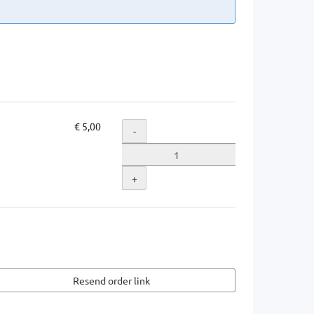
€ 5,00
Quantity
-
+
Resend order link