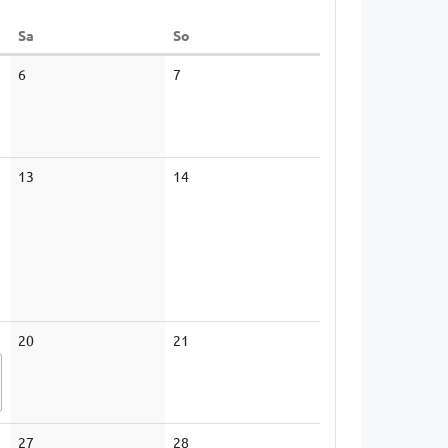
Samstag
Sonntag
Sa
So
6
7
13
14
20
21
27
28