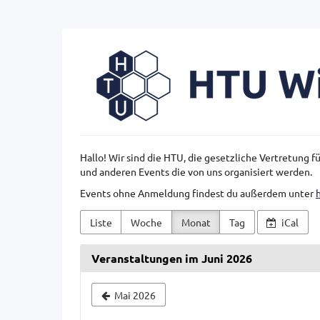
Zum
Haupt-
Inhalt
HTU
springen
Wien
Hallo! Wir sind die HTU, die gesetzliche Vertretung 
und anderen Events die von uns organisiert werden.
Events ohne Anmeldung findest du außerdem unter
Liste
Woche
Monat
Tag
iCal
Veranstaltungen im Juni 2026
Monat
Mai 2026
zur