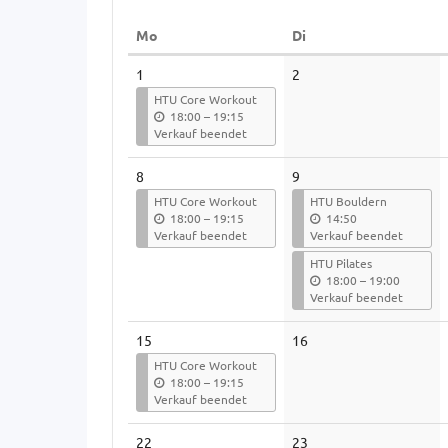
Anzeige
Montag
Dienstag
Mo
Di
auswählen
Kalender
1
2
HTU Core Workout
b
18:00
–
19:15
i
Verkauf beendet
s
8
9
HTU Core Workout
HTU Bouldern
b
18:00
–
19:15
14:50
i
Verkauf beendet
Verkauf beendet
s
HTU Pilates
b
18:00
–
19:00
i
Verkauf beendet
s
15
16
HTU Core Workout
b
18:00
–
19:15
i
Verkauf beendet
s
22
23