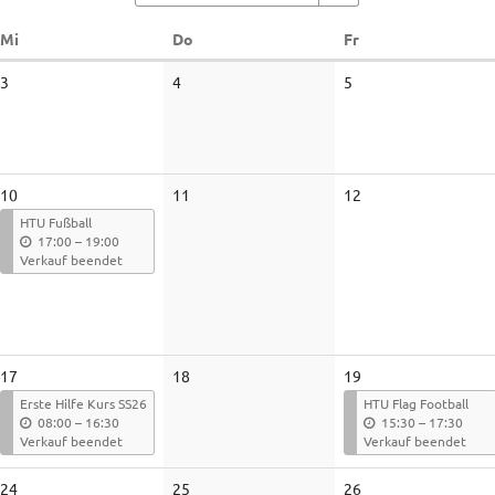
Mittwoch
Donnerstag
Freitag
Mi
Do
Fr
3
4
5
10
11
12
HTU Fußball
b
17:00
–
19:00
i
Verkauf beendet
s
17
18
19
Erste Hilfe Kurs SS26
HTU Flag Football
b
b
08:00
–
16:30
15:30
–
17:30
i
i
Verkauf beendet
Verkauf beendet
s
s
24
25
26