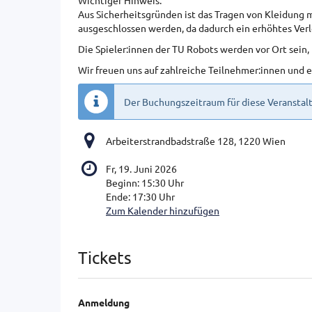
Wichtiger Hinweis:
Aus Sicherheitsgründen ist das Tragen von Kleidung m
ausgeschlossen werden, da dadurch ein erhöhtes Verl
Die Spieler:innen der TU Robots werden vor Ort sein,
Wir freuen uns auf zahlreiche Teilnehmer:innen und 
Der Buchungszeitraum für diese Veranstalt
Arbeiterstrandbadstraße 128, 1220 Wien
Fr, 19. Juni 2026
Beginn:
15:30
Uhr
Ende:
17:30
Uhr
Zum Kalender hinzufügen
Produkte
Tickets
Anmeldung