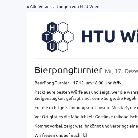
Zum
« Alle Veranstaltungen von HTU Wien
Haupt-
Inhalt
springen
Bierpongturnier
Mi, 17. Dez
BeerPong Turnier – 17.12. um 18:00 Uhr 🍻🏓
Packt eure besten Würfe aus und zeigt, wer die wah
Zielgenauigkeit gefragt sind. Keine Sorge, die Regeln
Für die richtige Stimmung sorgt unsere Musik 🎶, die 
Vor Ort gibt es die Möglichkeit Getränke (alkoholisch
Kommt vorbei, zeigt was ihr könnt und verbringt ein
Wir freuen uns auf euch! 🙌