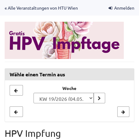
Zum
« Alle Veranstaltungen von HTU Wien
Anmelden
Haupt-
Inhalt
springen
Wähle einen Termin aus
Woche
Woche
zur
Anzeige
auswählen
HPV Impfung