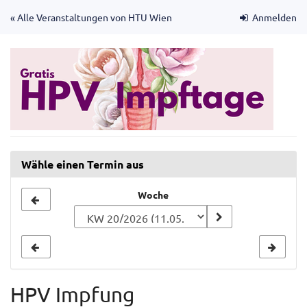
Zum
« Alle Veranstaltungen von HTU Wien
Anmelden
Haupt-
Inhalt
springen
Wähle einen Termin aus
Woche
Woche
zur
Anzeige
auswählen
HPV Impfung