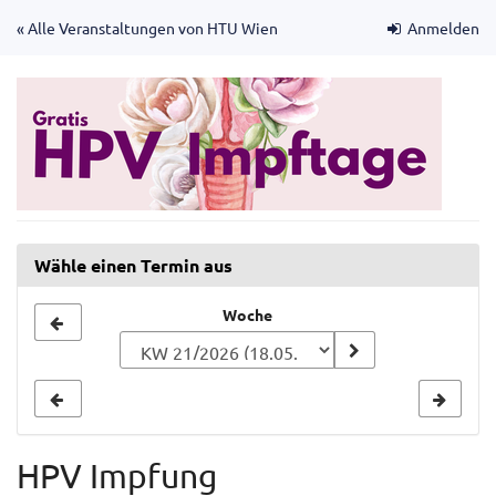
Zum
« Alle Veranstaltungen von HTU Wien
Anmelden
Haupt-
Inhalt
springen
Wähle einen Termin aus
Woche
Woche
zur
Anzeige
auswählen
HPV Impfung