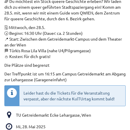
🌈 Du möchtest ein Stück queere Geschichte erleben? Wir laden
dich zu einem queer geführten Stadtspaziergang ein! Komm am
28.5. mit, wenn wir mit einem Guide vom QWIEN, dem Zentrum
für queere Geschichte, durch den 6. Bezirk gehen.
🗓️ Mittwoch, den 28.5.
🕟 Beginn: 16:30 Uhr (Dauer: ca. 2 Stunden)
📍 Start: Zwischen dem Getreidemarkt-Campus und dem Theater
an der Wien
🏁 Türkis Rosa Lila Villa (nahe U4/Pilgramgasse)
👛 Kosten: für dich gratis!
Die Plätze sind begrenzt
Der Treffpunkt ist um 16:15 am Campus Getreidemarkt am Abgang
zur Lehargassse (Garageneinfahrt)
Leider hast du die Tickets für die Veranstaltung
verpasst, aber der nächste KulTUrtag kommt bald!
TU Getreidemarkt Ecke Lehargasse, Wien
Mi, 28. Mai 2025