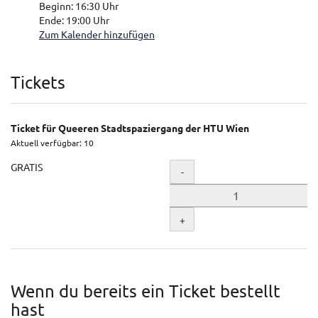
Beginn:
16:30
Uhr
Ende:
19:00
Uhr
Zum Kalender hinzufügen
Produkte
Tickets
Ticket für Queeren Stadtspaziergang der HTU Wien
Aktuell verfügbar: 10
GRATIS
Menge
-
+
Wenn du bereits ein Ticket bestellt
hast