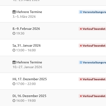
Mehrere Termine
Veranstaltungsre
bis
3.
–
5. März 2026
bis
8.
–
9. Februar 2026
Verkauf beendet
Uhrzeit
19:30
Sa, 31. Januar 2026
Verkauf beendet
Uhrzeit
bis
13:00
–
16:00
Mehrere Termine
Veranstaltungsre
bis
10.
–
27. Januar 2026
Mi, 17. Dezember 2025
Verkauf beendet
Uhrzeit
bis
17:00
–
22:00
Di, 16. Dezember 2025
Verkauf beendet
Uhrzeit
bis
16:00
–
19:00