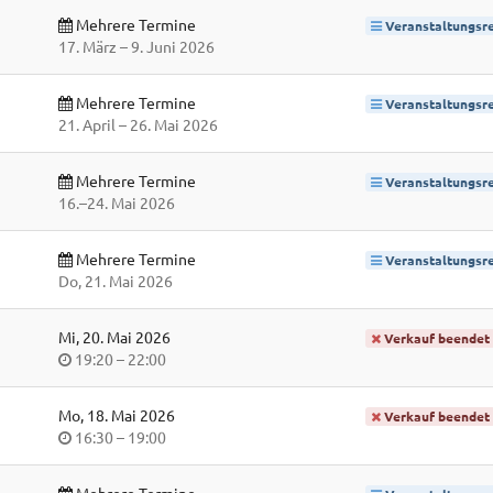
Mehrere Termine
Veranstaltungsre
bis
17. März
–
9. Juni 2026
Mehrere Termine
Veranstaltungsre
bis
21. April
–
26. Mai 2026
Mehrere Termine
Veranstaltungsre
bis
16.
–
24. Mai 2026
Mehrere Termine
Veranstaltungsre
Do, 21. Mai 2026
Mi, 20. Mai 2026
Verkauf beendet
Uhrzeit
bis
19:20
–
22:00
Mo, 18. Mai 2026
Verkauf beendet
Uhrzeit
bis
16:30
–
19:00
Mehrere Termine