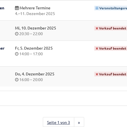
ken
Mehrere Termine
Veranstaltungsre
bis
4.
–
11. Dezember 2025
Mi, 10. Dezember 2025
Verkauf beendet
Uhrzeit
bis
20:30
–
22:00
ner
Fr, 5. Dezember 2025
Verkauf beendet
Uhrzeit
bis
14:00
–
17:00
Do, 4. Dezember 2025
Verkauf beendet
Uhrzeit
bis
16:00
–
20:00
Seite 1 von 3
»