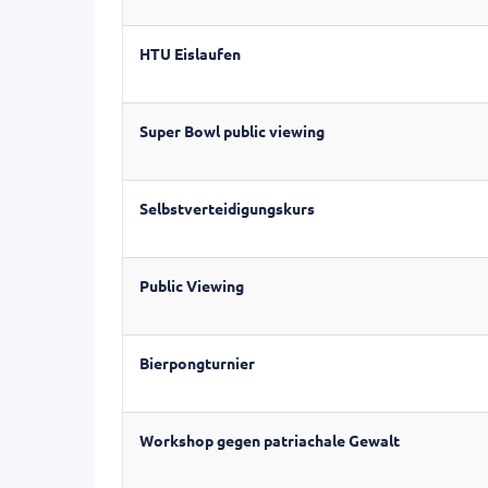
HTU Eislaufen
Super Bowl public viewing
Selbstverteidigungskurs
Public Viewing
Bierpongturnier
Workshop gegen patriachale Gewalt