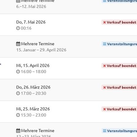
Veranstaltungsre
bis
6.
–
12. Mai 2026
Do, 7. Mai 2026
Verkauf beendet
Uhrzeit
00:16
Mehrere Termine
Veranstaltungsre
bis
15. Januar
–
29. April 2026
"
Mi, 15. April 2026
Verkauf beendet
Uhrzeit
bis
16:00
–
18:00
Do, 26. März 2026
Verkauf beendet
Uhrzeit
bis
17:00
–
20:30
Mi, 25. März 2026
Verkauf beendet
Uhrzeit
bis
15:30
–
23:00
Mehrere Termine
Veranstaltungsre
bis
12.
–
23. März 2026